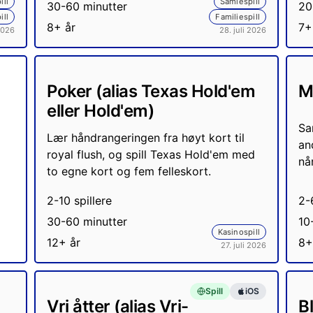
ill
Samlespill
30-60 minutter
20
ill
Familiespill
8+ år
7+
 2026
28. juli 2026
Poker (alias Texas Hold'em
M
eller Hold'em)
Sa
Lær håndrangeringen fra høyt kort til
an
royal flush, og spill Texas Hold'em med
når
to egne kort og fem felleskort.
2-10 spillere
2-
30-60 minutter
10
Kasinospill
12+ år
8+
27. juli 2026
Spill
iOS
Vri åtter (alias Vri-
Bl