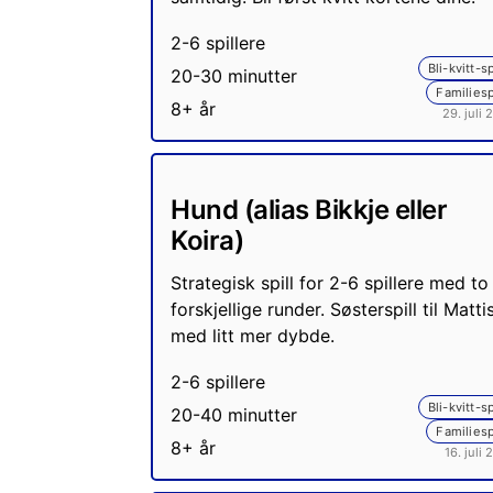
2-6 spillere
Bli-kvitt-sp
20-30 minutter
Familiesp
8+ år
29. juli
Hund (alias Bikkje eller
Koira)
Strategisk spill for 2-6 spillere med to
forskjellige runder. Søsterspill til Matti
med litt mer dybde.
2-6 spillere
Bli-kvitt-sp
20-40 minutter
Familiesp
8+ år
16. juli