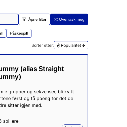
Åpne filter
Overrask meg
e
ll
Påskespill
, mest populære først
Sorter etter:
Popularitet
ummy (alias Straight
ummy)
mle grupper og sekvenser, bli kvitt
rtene først og få poeng for det de
dre sitter igjen med.
6 spillere