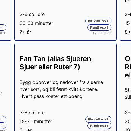
te
2-6 spillere
2-
Bli-kvitt-spill
30-60 minutter
15
ill
Familiespill
7+ år
8+
 2026
16. juli 2026
Fan Tan (alias Sjueren,
O
Sjuer eller Ruter 7)
Ri
e
Bygg oppover og nedover fra sjuerne i
hver sort, og bli først kvitt kortene.
St
or
Hvert pass koster ett poeng.
st
3-8 spillere
3-
ill
Bli-kvitt-spill
15-30 minutter
30
ill
Familiespill
6+ år
10