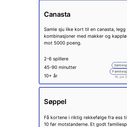
Canasta
Samle sju like kort til en canasta, legg
kombinasjoner med makker og kappl
mot 5000 poeng.
2-6 spillere
Samlesp
45-90 minutter
Familiesp
10+ år
16. juli
Søppel
Få kortene i riktig rekkefølge fra ess ti
10 før motstanderne. Et godt familiespi