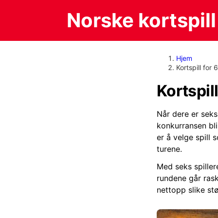
Norske kortspill
Hjem
Kortspill for
Kortspil
Når dere er seks 
konkurransen bli
er å velge spill
turene.
Med seks spillere
rundene går rask
nettopp slike st