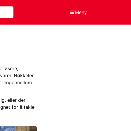
Meny
r løsere,
 varer. Nøkkelen
or lenge mellom
g, eller der
gnet for å takle