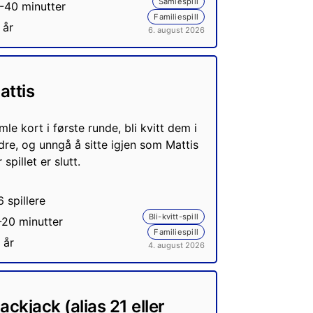
Samlespill
-40 minutter
Familiespill
 år
6. august 2026
attis
mle kort i første runde, bli kvitt dem i
dre, og unngå å sitte igjen som Mattis
 spillet er slutt.
6 spillere
Bli-kvitt-spill
-20 minutter
Familiespill
 år
4. august 2026
ackjack (alias 21 eller