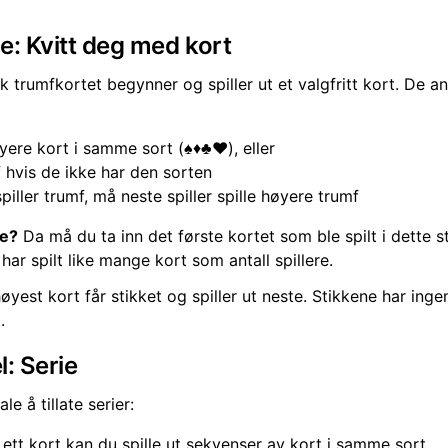
e: Kvitt deg med kort
k trumfkortet begynner og spiller ut et valgfritt kort. De a
yere kort i samme sort (♠️♦️♣️♥️), eller
f hvis de ikke har den sorten
piller trumf, må neste spiller spille høyere trumf
le?
Da må du ta inn det første kortet som ble spilt i dette st
e har spilt like mange kort som antall spillere.
øyest kort får stikket og spiller ut neste. Stikkene har inge
.
l: Serie
le å tillate serier:
r ett kort kan du spille ut sekvenser av kort i samme sort