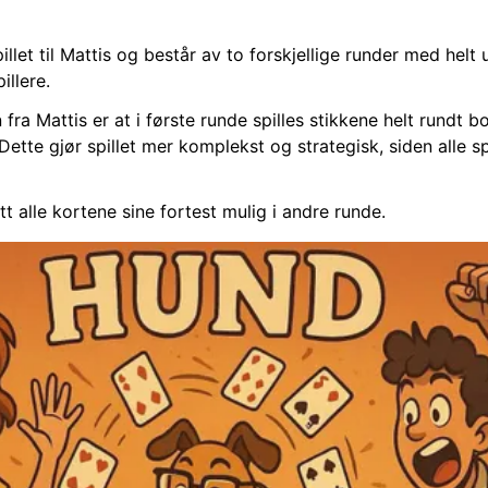
llet til Mattis og består av to forskjellige runder med helt u
illere.
fra Mattis er at i første runde spilles stikkene helt rundt b
Dette gjør spillet mer komplekst og strategisk, siden alle spi
itt alle kortene sine fortest mulig i andre runde.