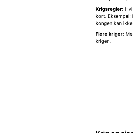
Krigsregler:
Hvis
kort. Eksempel: 
kongen kan ikke 
Flere kriger:
Med
krigen.