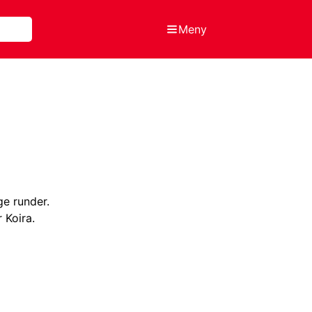
Meny
anbefalt alder er 8+ år.
ge runder.
 Koira.