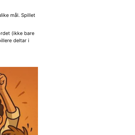
like mål. Spillet
ordet (ikke bare
llere deltar i