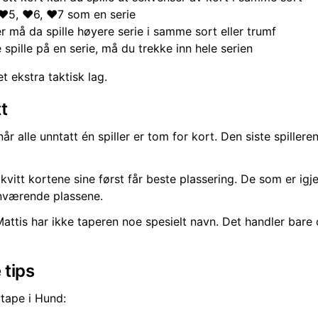
️5, ♥️6, ♥️7 som en serie
er må da spille høyere serie i samme sort eller trumf
 spille på en serie, må du trekke inn hele serien
et ekstra taktisk lag.
tt
 når alle unntatt én spiller er tom for kort. Den siste spiller
 kvitt kortene sine først får beste plassering. De som er igj
enværende plassene.
 Mattis har ikke taperen noe spesielt navn. Det handler ba
 tips
 tape i Hund: