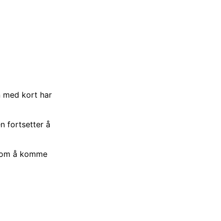
en med kort har
en fortsetter å
re om å komme