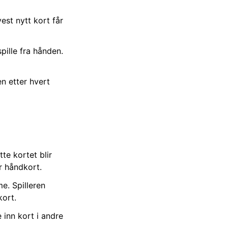
est nytt kort får
pille fra hånden.
en etter hvert
te kortet blir
r håndkort.
me. Spilleren
kort.
 inn kort i andre