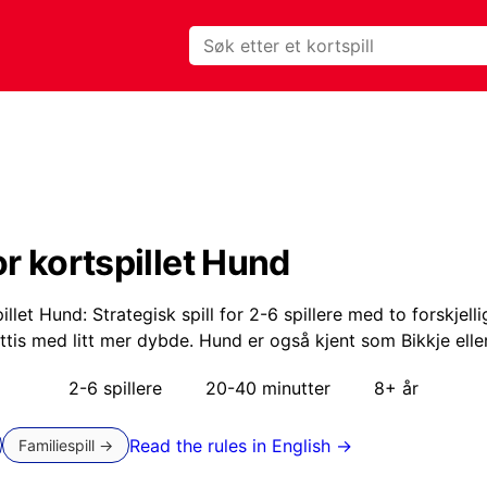
Søk
or kortspillet Hund
et for 2-6 spillere. Et spill tar vanligvis 20-40 minutter, og 
illet Hund: Strategisk spill for 2-6 spillere med to forskjelli
attis med litt mer dybde. Hund er også kjent som Bikkje eller
2-6 spillere
20-40 minutter
8+ år
Read the rules in English →
Familiespill →