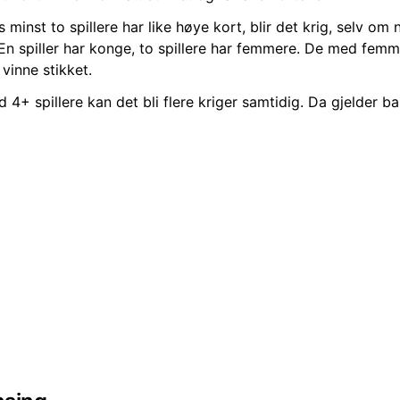
 minst to spillere har like høye kort, blir det krig, selv om
En spiller har konge, to spillere har femmere. De med femm
vinne stikket.
 4+ spillere kan det bli flere kriger samtidig. Da gjelder b