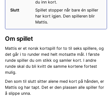
du inn kort.
Slutt
Spillet stopper når bare én spiller
har kort igjen. Den spilleren blir
Mattis.
Om spillet
Mattis er et norsk kortspill for to til seks spillere, og
det går i to runder med helt motsatte mål. I første
runde spiller du om stikk og samler kort. I andre
runde skal du bli kvitt de samme kortene fortest
mulig.
Den som til slutt sitter alene med kort på hånden, er
Mattis og har tapt. Det er den plassen alle spiller for
å slippe unna.