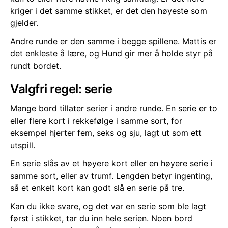
kriger i det samme stikket, er det den høyeste som
gjelder.
Andre runde er den samme i begge spillene. Mattis er
det enkleste å lære, og Hund gir mer å holde styr på
rundt bordet.
Valgfri regel: serie
Mange bord tillater serier i andre runde. En serie er to
eller flere kort i rekkefølge i samme sort, for
eksempel hjerter fem, seks og sju, lagt ut som ett
utspill.
En serie slås av et høyere kort eller en høyere serie i
samme sort, eller av trumf. Lengden betyr ingenting,
så et enkelt kort kan godt slå en serie på tre.
Kan du ikke svare, og det var en serie som ble lagt
først i stikket, tar du inn hele serien. Noen bord