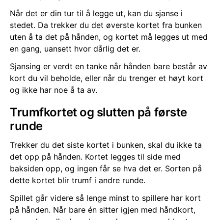
Når det er din tur til å legge ut, kan du sjanse i
stedet. Da trekker du det øverste kortet fra bunken
uten å ta det på hånden, og kortet må legges ut med
en gang, uansett hvor dårlig det er.
Sjansing er verdt en tanke når hånden bare består av
kort du vil beholde, eller når du trenger et høyt kort
og ikke har noe å ta av.
Trumfkortet og slutten på første
runde
Trekker du det siste kortet i bunken, skal du ikke ta
det opp på hånden. Kortet legges til side med
baksiden opp, og ingen får se hva det er. Sorten på
dette kortet blir trumf i andre runde.
Spillet går videre så lenge minst to spillere har kort
på hånden. Når bare én sitter igjen med håndkort,