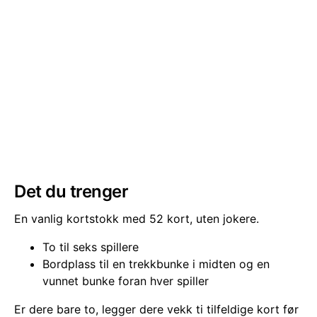
Det du trenger
En vanlig kortstokk med 52 kort, uten jokere.
To til seks spillere
Bordplass til en trekkbunke i midten og en
vunnet bunke foran hver spiller
Er dere bare to, legger dere vekk ti tilfeldige kort før