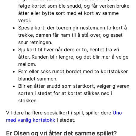
følge kortet som ble snudd, og får verken bruke
åtter eller bytte sort med et kort av samme
verdi.
Spesialkort, der toeren gir nestemann to kort å
trekke, damen får ham til å stå over, og esset
snur retningen.
Sju kort til hver når dere er to, hentet fra vri
åtter. Runden blir lengre, og det blir mer å velge
mellom.
Fem eller seks rundt bordet med to kortstokker
blandet sammen.
Blir en åtter snudd som startkort, velger giveren
sorten i stedet for at kortet stikkes ned i
stokken.
Vil dere ha flere spesialkort i spill, spiller dere
Uno
med vanlig kortstokk
i stedet.
Er Olsen og vri åtter det samme spillet?