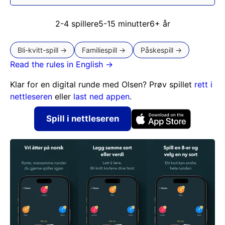
2-4 spillere
5-15 minutter
6+ år
Bli-kvitt-spill →
Familiespill →
Påskespill →
Read the rules in English →
Klar for en digital runde med Olsen? Prøv spillet
rett i
nettleseren
eller
last ned appen
.
Spill i nettleseren