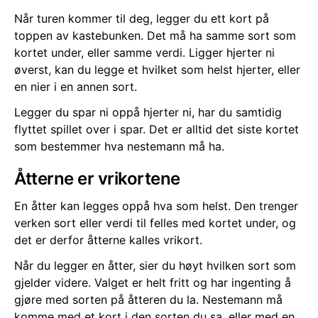
Når turen kommer til deg, legger du ett kort på
toppen av kastebunken. Det må ha samme sort som
kortet under, eller samme verdi. Ligger hjerter ni
øverst, kan du legge et hvilket som helst hjerter, eller
en nier i en annen sort.
Legger du spar ni oppå hjerter ni, har du samtidig
flyttet spillet over i spar. Det er alltid det siste kortet
som bestemmer hva nestemann må ha.
Åtterne er vrikortene
En åtter kan legges oppå hva som helst. Den trenger
verken sort eller verdi til felles med kortet under, og
det er derfor åtterne kalles vrikort.
Når du legger en åtter, sier du høyt hvilken sort som
gjelder videre. Valget er helt fritt og har ingenting å
gjøre med sorten på åtteren du la. Nestemann må
komme med et kort i den sorten du sa, eller med en