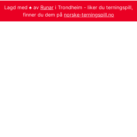
Lagd med ♠️ av
Runar
i Trondheim - liker du terningspill,
finner du dem på
norske-terningspill.no