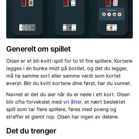
Generelt om spillet
Olsen er et bli-kvitt-spill for to til fire spillere. Kortene
legges i én bunke midt på bordet, og det du legger,
må ha samme sort eller samme verdi som kortet
øverst. Blir du kvitt kortene dine først, har du vunnet.
Navnet er det du sier når du er nede i ett kort. Olsen
blir ofte forvekslet med
vri åtter
, et nært beslektet
spill som tar flere spillere, føres med poeng og
straffer et glemt rop. Olsen har ingen av delene.
Det du trenger