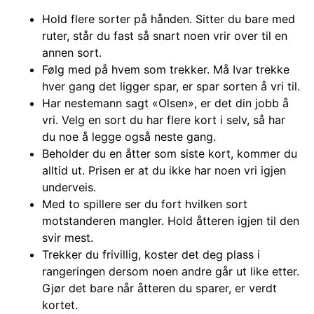
Hold flere sorter på hånden. Sitter du bare med
ruter, står du fast så snart noen vrir over til en
annen sort.
Følg med på hvem som trekker. Må Ivar trekke
hver gang det ligger spar, er spar sorten å vri til.
Har nestemann sagt «Olsen», er det din jobb å
vri. Velg en sort du har flere kort i selv, så har
du noe å legge også neste gang.
Beholder du en åtter som siste kort, kommer du
alltid ut. Prisen er at du ikke har noen vri igjen
underveis.
Med to spillere ser du fort hvilken sort
motstanderen mangler. Hold åtteren igjen til den
svir mest.
Trekker du frivillig, koster det deg plass i
rangeringen dersom noen andre går ut like etter.
Gjør det bare når åtteren du sparer, er verdt
kortet.