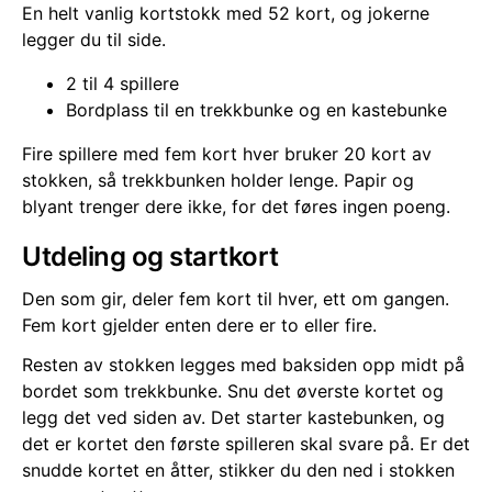
En helt vanlig kortstokk med 52 kort, og jokerne
legger du til side.
2 til 4 spillere
Bordplass til en trekkbunke og en kastebunke
Fire spillere med fem kort hver bruker 20 kort av
stokken, så trekkbunken holder lenge. Papir og
blyant trenger dere ikke, for det føres ingen poeng.
Utdeling og startkort
Den som gir, deler fem kort til hver, ett om gangen.
Fem kort gjelder enten dere er to eller fire.
Resten av stokken legges med baksiden opp midt på
bordet som trekkbunke. Snu det øverste kortet og
legg det ved siden av. Det starter kastebunken, og
det er kortet den første spilleren skal svare på. Er det
snudde kortet en åtter, stikker du den ned i stokken