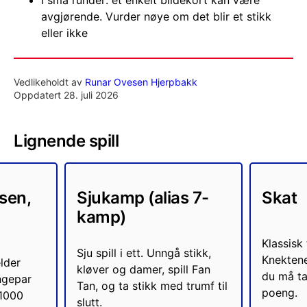
avgjørende. Vurder nøye om det blir et stikk
eller ikke
Vedlikeholdt av
Runar Ovesen Hjerpbakk
Oppdatert 28. juli 2026
Lignende spill
sen,
Sjukamp (alias 7-
Skat
kamp)
Klassisk 
Sju spill i ett. Unngå stikk,
Knektene
lder
kløver og damer, spill Fan
du må ta
ngepar
Tan, og ta stikk med trumf til
poeng.
 1000
slutt.