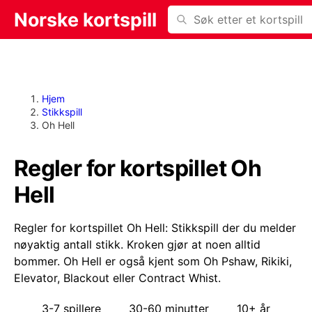
Søk
Norske kortspill
Hjem
Stikkspill
Oh Hell
Regler for kortspillet Oh
Hell
Oh Hell er kortspillet for 3-7 spillere. Et spill tar vanlig
Regler for kortspillet Oh Hell: Stikkspill der du melder
nøyaktig antall stikk. Kroken gjør at noen alltid
bommer. Oh Hell er også kjent som Oh Pshaw, Rikiki,
Elevator, Blackout eller Contract Whist.
3-7 spillere
30-60 minutter
10+ år