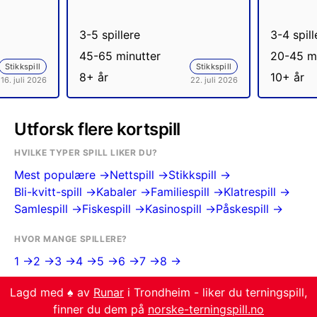
3-5 spillere
3-4 spill
45-65 minutter
20-45 mi
Stikkspill
Stikkspill
8+ år
10+ år
16. juli 2026
22. juli 2026
Utforsk flere kortspill
HVILKE TYPER SPILL LIKER DU?
Mest populære →
Nettspill →
Stikkspill →
Bli-kvitt-spill →
Kabaler →
Familiespill →
Klatrespill →
Samlespill →
Fiskespill →
Kasinospill →
Påskespill →
HVOR MANGE SPILLERE?
1 →
2 →
3 →
4 →
5 →
6 →
7 →
8 →
Lagd med ♠️ av
Runar
i Trondheim - liker du terningspill,
finner du dem på
norske-terningspill.no