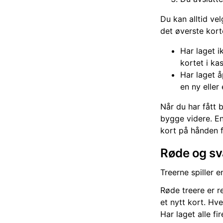
Du kan alltid ve
det øverste kor
Har laget i
kortet i k
Har laget å
en ny eller 
Når du har fått 
bygge videre. En
kort på hånden f
Røde og sv
Treerne spiller e
Røde treere er r
et nytt kort. Hv
Har laget alle fi