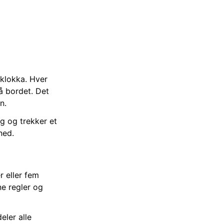
d klokka. Hver
å bordet. Det
n.
eg og trekker et
ned.
 eller fem
ne regler og
eler alle