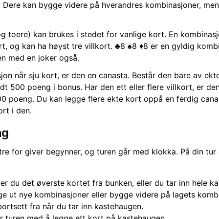
 Dere kan bygge videre på hverandres kombinasjoner, men 
 og toere) kan brukes i stedet for vanlige kort. En kombinasj
t, og kan ha høyst tre villkort. ♣️8 ♠️8 ♦️8 er en gyldig kom
en med en joker også.
on når sju kort, er den en canasta. Består den bare av ekte
dt 500 poeng i bonus. Har den ett eller flere villkort, er de
0 poeng. Du kan legge flere ekte kort oppå en ferdig cana
ort i den.
ng
stre for giver begynner, og turen går med klokka. På din tur 
er du det øverste kortet fra bunken, eller du tar inn hele k
ge ut nye kombinasjoner eller bygge videre på lagets kombi
, bortsett fra når du tar inn kastehaugen.
r turen med å legge ett kort på kastehaugen.