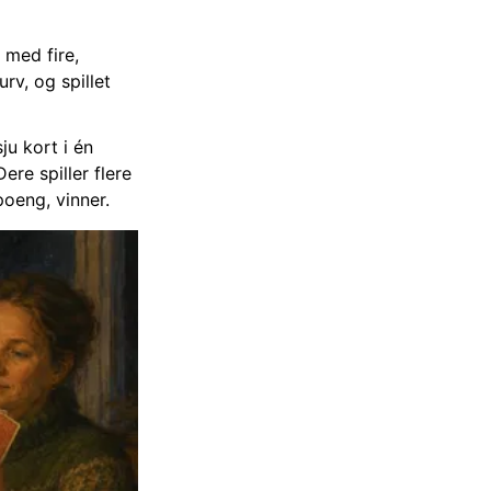
t med fire,
rv, og spillet
u kort i én
ere spiller flere
oeng, vinner.