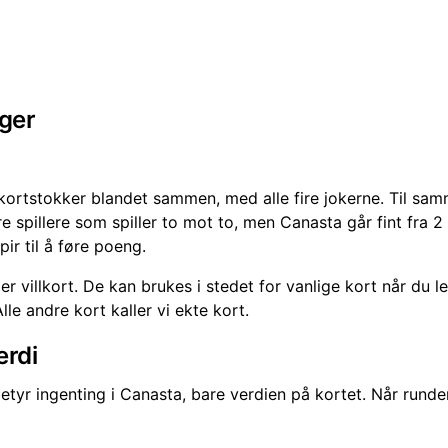
nger
kortstokker blandet sammen, med alle fire jokerne. Til sam
re spillere som spiller to mot to, men Canasta går fint fra 2 t
ir til å føre poeng.
er villkort. De kan brukes i stedet for vanlige kort når du l
le andre kort kaller vi ekte kort.
erdi
 betyr ingenting i Canasta, bare verdien på kortet. Når runden