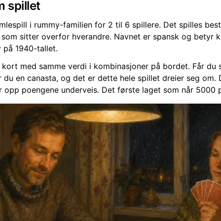
 spillet
lespill i rummy-familien for 2 til 6 spillere. Det spilles bes
g som sitter overfor hverandre. Navnet er spansk og betyr ku
på 1940-tallet.
 kort med samme verdi i kombinasjoner på bordet. Får du sj
du en canasta, og det er dette hele spillet dreier seg om. D
r opp poengene underveis. Det første laget som når 5000 p