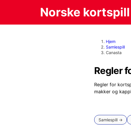
Norske kortspill
Hjem
Samlespill
Canasta
Regler f
Canasta er kortsp
Regler for korts
makker og kapp
Samlespill →