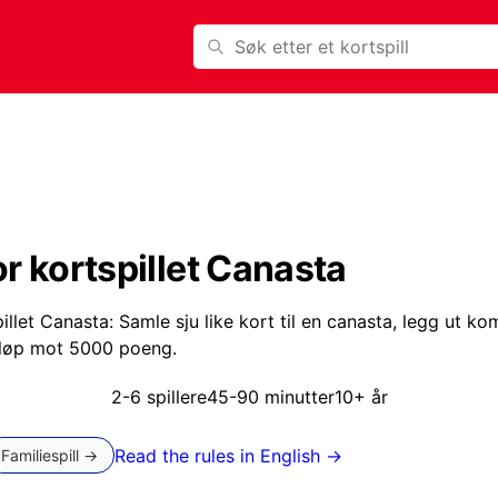
Søk
or kortspillet Canasta
illet for 2-6 spillere. Et spill tar vanligvis 45-90 minutter, 
pillet Canasta: Samle sju like kort til en canasta, legg ut 
løp mot 5000 poeng.
2-6 spillere
45-90 minutter
10+ år
Read the rules in English →
Familiespill →