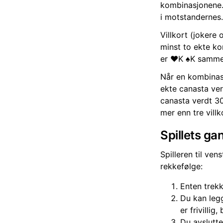
kombinasjonene.
i motstandernes.
Villkort (jokere
minst to ekte kor
er ♥️K ♠️K samm
Når en kombinasj
ekte canasta ver
canasta verdt 30
mer enn tre villk
Spillets ga
Spilleren til ven
rekkefølge:
Enten trekk
Du kan leg
er frivillig
Du avslutte