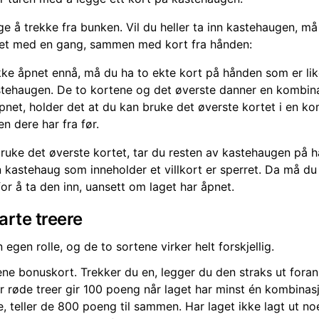
lge å trekke fra bunken. Vil du heller ta inn kastehaugen, m
tet med en gang, sammen med kort fra hånden:
kke åpnet ennå, må du ha to ekte kort på hånden som er lik
astehaugen. De to kortene og det øverste danner en kombin
pnet, holder det at du kan bruke det øverste kortet i en k
en dere har fra før.
bruke det øverste kortet, tar du resten av kastehaugen på
 kastehaug som inneholder et villkort er sperret. Da må du 
or å ta den inn, uansett om laget har åpnet.
arte treere
n egen rolle, og de to sortene virker helt forskjellig.
ene bonuskort. Trekker du en, legger du den straks ut foran
er røde treer gir 100 poeng når laget har minst én kombinas
re, teller de 800 poeng til sammen. Har laget ikke lagt ut n