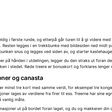
eldig i første runde, og etterpå går turen til å gi videre me
ort. Resten legges i en trekkbunke med bildesiden ned midt p
 bunken snus og legges ved siden av, og starter kastehauge
eer på hånden i utdelingen, legger du den straks ut foran d
nken i stedet. Røde treere er bonuskort og forklares lenger 
ner og canasta
r minst tre kort med samme verdi, for eksempel tre konger
oner lages av verdiene fra firer til ess. Treerne har sine eg
å vanlig måte.
asjoner ut på bordet foran laget, og du og makkeren din d