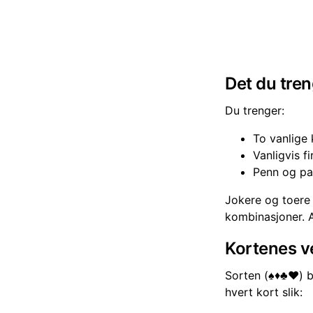
Det du tre
Du trenger:
To vanlige 
Vanligvis fi
Penn og pap
Jokere og toere 
kombinasjoner. Al
Kortenes v
Sorten (♠️♦️♣️♥️)
hvert kort slik: