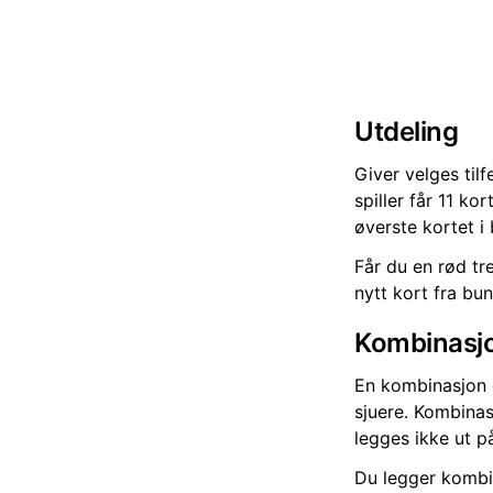
Utdeling
Giver velges tilf
spiller får 11 k
øverste kortet i
Får du en rød tr
nytt kort fra bu
Kombinasjo
En kombinasjon e
sjuere. Kombinasj
legges ikke ut p
Du legger kombin