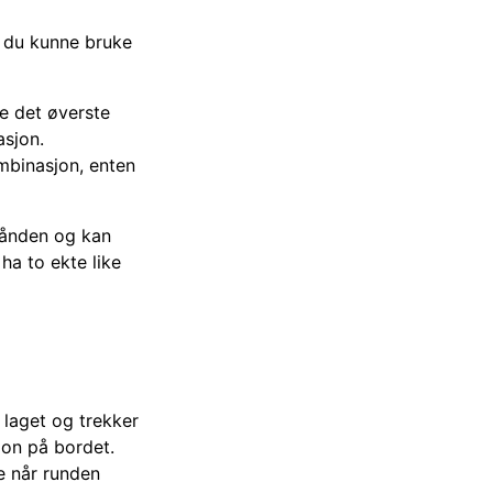
å du kunne bruke
e det øverste
asjon.
ombinasjon, enten
 hånden og kan
ha to ekte like
 laget og trekker
jon på bordet.
oe når runden