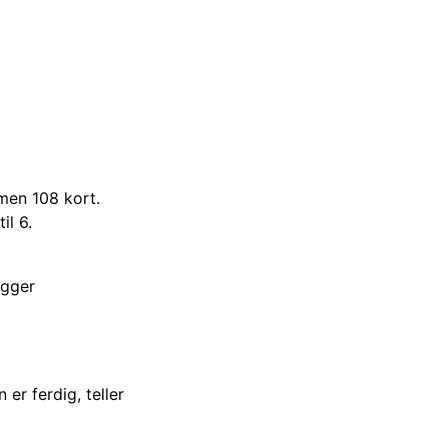
men 108 kort.
il 6.
egger
 er ferdig, teller