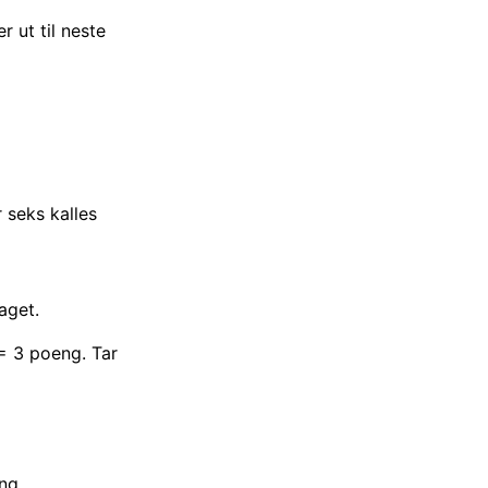
r ut til neste
r seks kalles
aget.
= 3 poeng. Tar
ng.