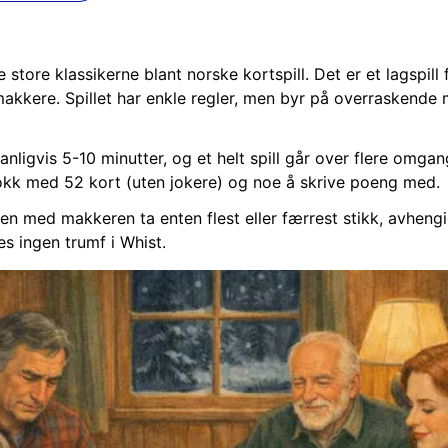
 store klassikerne blant norske kortspill. Det er et lagspill fo
makkere. Spillet har enkle regler, men byr på overraskende
nligvis 5-10 minutter, og et helt spill går over flere omgan
okk med 52 kort (uten jokere) og noe å skrive poeng med.
n med makkeren ta enten flest eller færrest stikk, avheng
es ingen trumf i Whist.