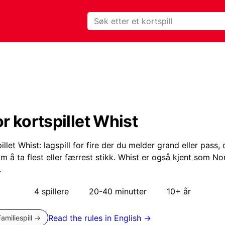
Søk
or kortspillet Whist
let for 4 spillere. Et spill tar vanligvis 20-40 minutter, og an
illet Whist: lagspill for fire der du melder grand eller pass
å ta flest eller færrest stikk. Whist er også kjent som Nor
.
4 spillere
20-40 minutter
10+ år
Read the rules in English →
Familiespill →