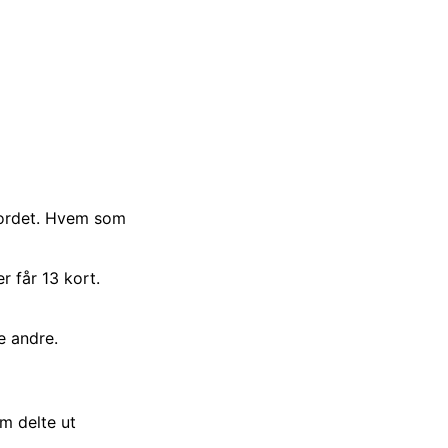
 bordet. Hvem som
r får 13 kort.
de andre.
m delte ut