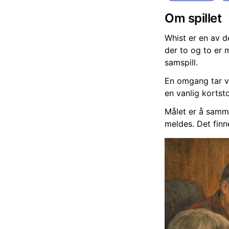
Om spillet
Whist er en av de
der to og to er 
samspill.
En omgang tar va
en vanlig kortst
Målet er å samme
meldes. Det finn