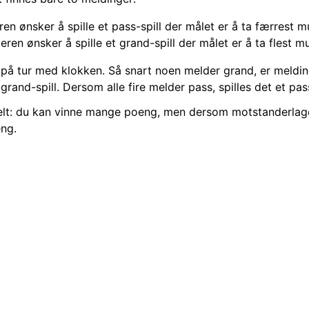
eren ønsker å spille et pass-spill der målet er å ta færrest mu
eren ønsker å spille et grand-spill der målet er å ta flest mu
 på tur med klokken. Så snart noen melder grand, er meldi
 grand-spill. Dersom alle fire melder pass, spilles det et pass
elt: du kan vinne mange poeng, men dersom motstanderlaget 
eng.