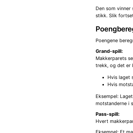
Den som vinner st
stikk. Slik fortset
Poengbere
Poengene beregne
Grand-spill:
Makkerparets seks
trekk, og det er
Hvis laget 
Hvis motsta
Eksempel: Laget 
motstanderne i s
Pass-spill:
Hvert makkerpar 
Eksempel: Et mak