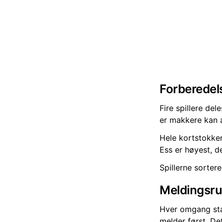
Forberedel
Fire spillere de
er makkere kan a
Hele kortstokken 
Ess er høyest, d
Spillerne sortere
Meldingsr
Hver omgang star
melder først. De