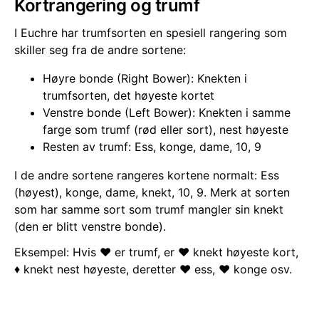
Kortrangering og trumf
I Euchre har trumfsorten en spesiell rangering som
skiller seg fra de andre sortene:
Høyre bonde (Right Bower): Knekten i
trumfsorten, det høyeste kortet
Venstre bonde (Left Bower): Knekten i samme
farge som trumf (rød eller sort), nest høyeste
Resten av trumf: Ess, konge, dame, 10, 9
I de andre sortene rangeres kortene normalt: Ess
(høyest), konge, dame, knekt, 10, 9. Merk at sorten
som har samme sort som trumf mangler sin knekt
(den er blitt venstre bonde).
Eksempel: Hvis ♥️ er trumf, er ♥️ knekt høyeste kort,
♦️ knekt nest høyeste, deretter ♥️ ess, ♥️ konge osv.