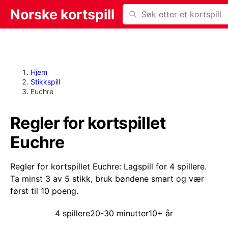
Søk
Norske kortspill
Hjem
Stikkspill
Euchre
Regler for kortspillet
Euchre
Euchre er kortspillet for 4 spillere. Et spill tar vanligvis
Regler for kortspillet Euchre: Lagspill for 4 spillere.
Ta minst 3 av 5 stikk, bruk bøndene smart og vær
først til 10 poeng.
4 spillere
20-30 minutter
10+ år