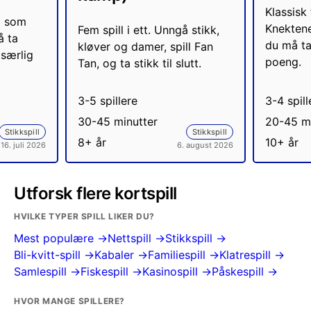
Klassisk 
l som
Knektene
Fem spill i ett. Unngå stikk,
å ta
du må ta
kløver og damer, spill Fan
 særlig
poeng.
Tan, og ta stikk til slutt.
3-5 spillere
3-4 spill
30-45 minutter
20-45 mi
Stikkspill
Stikkspill
8+ år
10+ år
16. juli 2026
6. august 2026
Utforsk flere kortspill
HVILKE TYPER SPILL LIKER DU?
Mest populære →
Nettspill →
Stikkspill →
Bli-kvitt-spill →
Kabaler →
Familiespill →
Klatrespill →
Samlespill →
Fiskespill →
Kasinospill →
Påskespill →
HVOR MANGE SPILLERE?