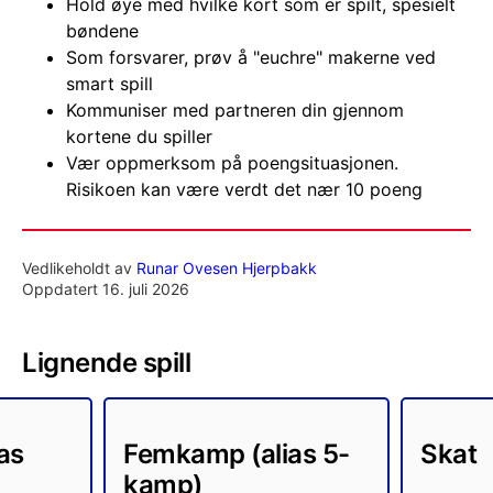
Hold øye med hvilke kort som er spilt, spesielt
bøndene
Som forsvarer, prøv å "euchre" makerne ved
smart spill
Kommuniser med partneren din gjennom
kortene du spiller
Vær oppmerksom på poengsituasjonen.
Risikoen kan være verdt det nær 10 poeng
Vedlikeholdt av
Runar Ovesen Hjerpbakk
Oppdatert 16. juli 2026
Lignende spill
as
Femkamp (alias 5-
Skat
kamp)