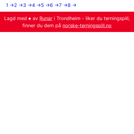
1 →
2 →
3 →
4 →
5 →
6 →
7 →
8 →
Lagd med ♠️ av
Runar
i Trondheim - liker du terningspill,
finner du dem på
norske-terningspill.no